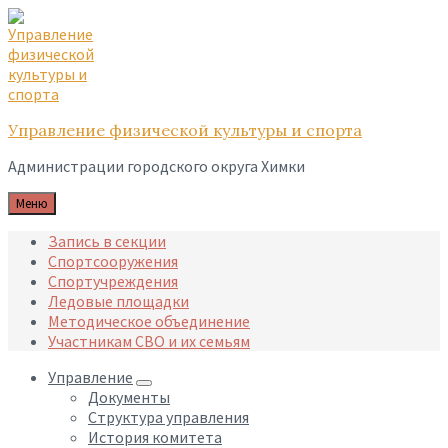
Skip
Skip
Skip
to
to
to
content
main
footer
navigation
Управление физической культуры и спорта
Администрации городского округа Химки
Меню
Запись в секции
Спортсооружения
Спортучреждения
Ледовые площадки
Методическое объединение
Участникам СВО и их семьям
Управление
Документы
Структура управления
История комитета