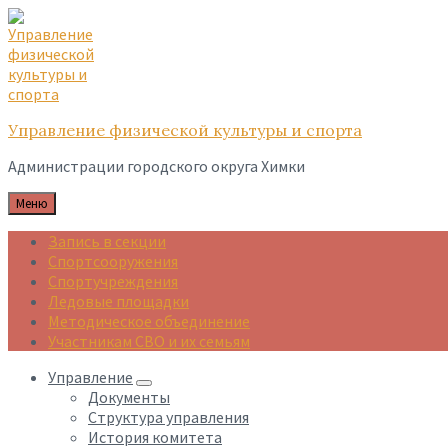
Skip
Skip
Skip
to
to
to
content
main
footer
navigation
Управление физической культуры и спорта
Администрации городского округа Химки
Меню
Запись в секции
Спортсооружения
Спортучреждения
Ледовые площадки
Методическое объединение
Участникам СВО и их семьям
Управление
Документы
Структура управления
История комитета