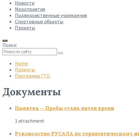
Новости
Мероприятия
Подведомственные учреждения
Спортивные объекты
Проекты
Поиск:
Collapse
search
Home
Проекты
Программа ГТО
Документы
Памятка — Пробы сухих пятен крови
1 attachment
Руководство РУСАДА по терапевтическому и