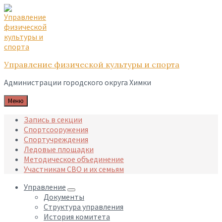
Skip
Skip
Skip
to
to
to
content
main
footer
navigation
Управление физической культуры и спорта
Администрации городского округа Химки
Меню
Запись в секции
Спортсооружения
Спортучреждения
Ледовые площадки
Методическое объединение
Участникам СВО и их семьям
Управление
Документы
Структура управления
История комитета